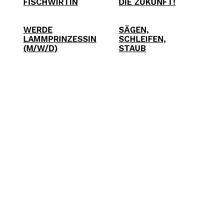
FISCHWIRTIN
DIE ZUKUNFT!
WERDE
SÄGEN,
LAMMPRINZESSIN
SCHLEIFEN,
(M/W/D)
STAUB
Verlagskontor
Schleswig-Holstein GmbH